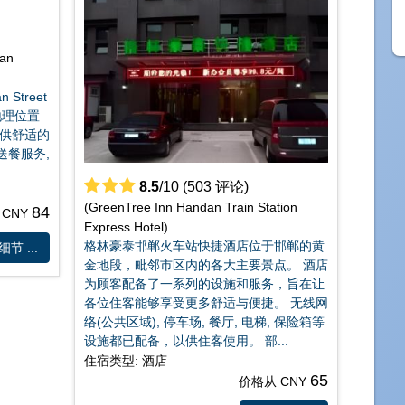
Nan
n Street
地理位置
提供舒适的
时送餐服务,
8.5
/10 (503 评论)
(GreenTree Inn Handan Train Station
84
 CNY
Express Hotel)
格林豪泰邯郸火车站快捷酒店位于邯郸的黄
节 ...
金地段，毗邻市区内的各大主要景点。 酒店
为顾客配备了一系列的设施和服务，旨在让
各位住客能够享受更多舒适与便捷。 无线网
络(公共区域), 停车场, 餐厅, 电梯, 保险箱等
设施都已配备，以供住客使用。 部...
住宿类型: 酒店
65
价格从 CNY