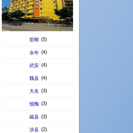
(5)
邯郸
(4)
永年
(4)
武安
(4)
魏县
(3)
大名
(3)
馆陶
(3)
磁县
(2)
涉县