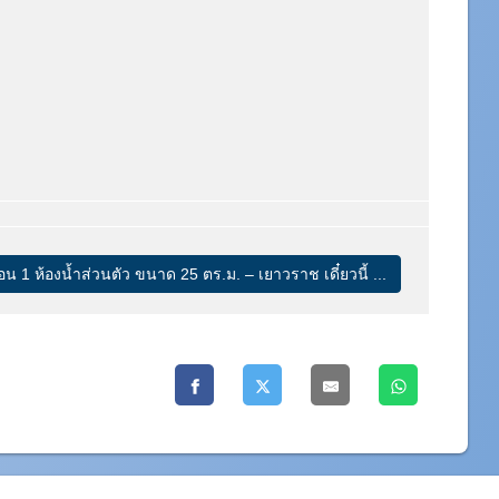
น 1 ห้องน้ำส่วนตัว ขนาด 25 ตร.ม. – เยาวราช เดี๋ยวนี้ ...