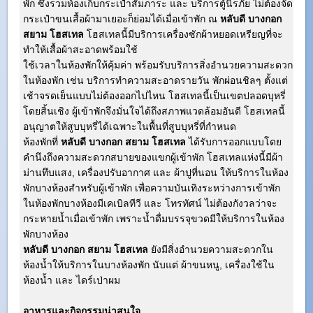
พัก ซึ่งรวมห้องเก็บกระเป๋าสัมภาระ และ บริการตู้นิรภัย ไม่ต้องจัด
กระเป๋าขนเสื้อผ้ามาเยอะก็ย่อมได้เมื่อเข้าพัก ณ
หลับดี บางกอก
สยาม โฮสเทล
โฮสเทลนี้มีบริการเครื่องซักผ้าหยอดเหรียญที่จะ
ทำให้เสื้อผ้าสะอาดพร้อมใช้
ใช้เวลาในห้องพักให้คุ้มค่า พร้อมรับบริการสิ่งอำนวยความสะดวก
ในห้องพัก เช่น บริการทำความสะอาดรายวัน พักผ่อนชิลๆ ตั้งแต่
เช้าจรดเย็นแบบไม่ต้องออกไปไหน โฮสเทลนี้เป็นเขตปลอดบุหรี่
โดยสิ้นเชิง ผู้เข้าพักจึงมั่นใจได้ถึงสภาพแวดล้อมอันดี โฮสเทลนี้
อนุญาตให้สูบบุหรี่ได้เฉพาะในพื้นที่สูบบุหรี่ที่กำหนด
ห้องพักที่
หลับดี บางกอก สยาม โฮสเทล
ได้รับการออกแบบโดย
คำนึงถึงความสะดวกสบายของแขกผู้เข้าพัก โฮสเทลแห่งนี้มีผ้า
ม่านทึบแสง, เครื่องปรับอากาศ และ ผ้าปูที่นอน ให้บริการในห้อง
พักบางห้องสำหรับผู้เข้าพัก เพื่อความบันเทิงระหว่างการเข้าพัก
ในห้องพักบางห้องมีเคเบิลทีวี และ โทรทัศน์ ไม่ต้องกังวลว่าจะ
กระหายน้ำเมื่อเข้าพัก เพราะน้ำดื่มบรรจุขวดมีให้บริการในห้อง
พักบางห้อง
หลับดี บางกอก สยาม โฮสเทล
ยังมีสิ่งอำนวยความสะดวกใน
ห้องน้ำให้บริการในบางห้องพัก นับแต่ ผ้าขนหนู, เครื่องใช้ใน
ห้องน้ำ และ ไดร์เป่าผม
อาหารและกิจกรรมน่าสนใจ