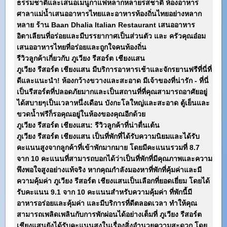
ธรรมชาติและเสนอเมนูกาแฟหลากหลายรสชาติ ห้องอาหาร
ศาลาแม่น้ำเสนออาหารไทยและอาหารท้องถิ่นไทยอย่างหลาก
หลาย ร้าน Baan Dhalia Italian Restaurant เสนออาหาร
อิตาเลียนที่อร่อยและมีบรรยากาศเป็นส่วนตัว และ ครัวคุณอ๋อม
เสนออาหารไทยที่อร่อยและถูกใจคนท้องถิ่น
รีวิวลูกค้าเกี่ยวกับ
ภูเวียง รีสอร์ต เชียงแสน
ภูเวียง รีสอร์ต เชียงแสน
มีบริการอาหารเช้าและจักรยานฟรีที่นี่ที่
ดีและแนะนำ! ห้องกว้างขวางและสะอาด มีเจ้าของที่น่ารัก - ที่นี่
เป็นรีสอร์ตที่ปลอดภัยมากและเป็นสถานที่ที่คุณสามารถอาศัยอยู่
ได้สบายๆเป็นเวลาหนึ่งเดือน บังกะโลใหญ่และสะอาด ตู้เย็นและ
ขวดน้ำฟรีก็รอคุณอยู่ในห้องของคุณอีกด้วย
ภูเวียง รีสอร์ต เชียงแสน
: รีวิวลูกค้าที่น่าตื่นเต้น
ภูเวียง รีสอร์ต เชียงแสน
เป็นที่พักที่ได้รับความนิยมและได้รับ
คะแนนสูงจากลูกค้าที่เข้าพักมากมาย โดยมีคะแนนรวมที่ 8.7
จาก 10 คะแนนที่สามารถบอกได้ว่าเป็นที่พักที่มีคุณภาพและความ
พึงพอใจสูงอย่างแท้จริง หากคุณกำลังมองหาที่พักที่คุ้มค่าและมี
ความคุ้มค่า
ภูเวียง รีสอร์ต เชียงแสน
เป็นเลือกที่ยอดเยี่ยม โดยได้
รับคะแนน 9.1 จาก 10 คะแนนสำหรับความคุ้มค่า ที่พักนี้มี
อาหารอร่อยและคุ้มค่า และมีบริการที่ดีตลอดเวลา ทำให้คุณ
สามารถเพลิดเพลินกับการพักผ่อนได้อย่างเต็มที่
ภูเวียง รีสอร์ต
เชียงแสน
ยังได้รับคะแนนสูงในเรื่องสิ่งอำนวยความสะดวก โดย