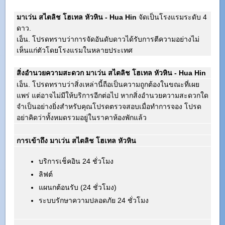
มาเว่น สไตลิช โฮเทล หัวหิน - Hua Hin
จัดเป็นโรงแรมระดับ 4
ดาว.
เอ็น. โปรดทราบว่าการจัดอันดับดาวได้รับการตีความอย่างไม่
เห็นแก่ตัวโดยโรงแรมในหลายประเทศ
สิ่งอำนวยความสะดวก มาเว่น สไตลิช โฮเทล หัวหิน - Hua Hin
เอ็น. โปรดทราบว่าสิ่งเหล่านี้ถือเป็นความถูกต้องในขณะที่เผย
แพร่ แต่อาจไม่มีให้บริการอีกต่อไป หากสิ่งอำนวยความสะดวกใด
จำเป็นอย่างยิ่งสำหรับคุณโปรดตรวจสอบเมื่อทำการจอง โปรด
อย่าคิดว่าทั้งหมดรวมอยู่ในราคาห้องพักแล้ว
การเข้าถึง มาเว่น สไตลิช โฮเทล หัวหิน
บริการเช็คอิน 24 ชั่วโมง
ลิฟต์
แผนกต้อนรับ (24 ชั่วโมง)
ระบบรักษาความปลอดภัย 24 ชั่วโมง