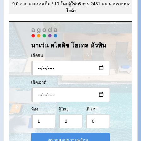
9.0 จาก คะแนนเต็ม
/
10
โดยผู้ใช้บริการ
2431
คน ผ่านระบบอ
โกด้า
มาเว่น สไตลิช โฮเทล หัวหิน
เช็คอิน
เช็คเอาต์
ห้อง
ผู้ใหญ่
เด็ก ๆ