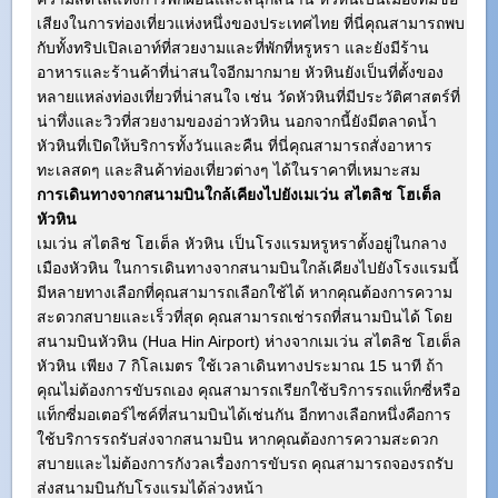
เสียงในการท่องเที่ยวแห่งหนึ่งของประเทศไทย ที่นี่คุณสามารถพบ
กับทั้งทริปเปิลเอาท์ที่สวยงามและที่พักที่หรูหรา และยังมีร้าน
อาหารและร้านค้าที่น่าสนใจอีกมากมาย หัวหินยังเป็นที่ตั้งของ
หลายแหล่งท่องเที่ยวที่น่าสนใจ เช่น วัดหัวหินที่มีประวัติศาสตร์ที่
น่าทึ่งและวิวที่สวยงามของอ่าวหัวหิน นอกจากนี้ยังมีตลาดน้ำ
หัวหินที่เปิดให้บริการทั้งวันและคืน ที่นี่คุณสามารถสั่งอาหาร
ทะเลสดๆ และสินค้าท่องเที่ยวต่างๆ ได้ในราคาที่เหมาะสม
การเดินทางจากสนามบินใกล้เคียงไปยังเมเว่น สไตลิช โฮเต็ล
หัวหิน
เมเว่น สไตลิช โฮเต็ล หัวหิน เป็นโรงแรมหรูหราตั้งอยู่ในกลาง
เมืองหัวหิน ในการเดินทางจากสนามบินใกล้เคียงไปยังโรงแรมนี้
มีหลายทางเลือกที่คุณสามารถเลือกใช้ได้ หากคุณต้องการความ
สะดวกสบายและเร็วที่สุด คุณสามารถเช่ารถที่สนามบินได้ โดย
สนามบินหัวหิน (Hua Hin Airport) ห่างจากเมเว่น สไตลิช โฮเต็ล
หัวหิน เพียง 7 กิโลเมตร ใช้เวลาเดินทางประมาณ 15 นาที ถ้า
คุณไม่ต้องการขับรถเอง คุณสามารถเรียกใช้บริการรถแท็กซี่หรือ
แท็กซี่มอเตอร์ไซค์ที่สนามบินได้เช่นกัน อีกทางเลือกหนึ่งคือการ
ใช้บริการรถรับส่งจากสนามบิน หากคุณต้องการความสะดวก
สบายและไม่ต้องการกังวลเรื่องการขับรถ คุณสามารถจองรถรับ
ส่งสนามบินกับโรงแรมได้ล่วงหน้า