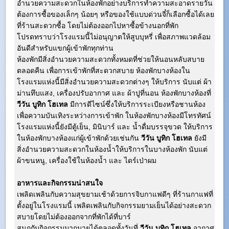
อำนวยความสะดวกในห้องพักอย่างบริการทำความสะอาดรายวัน
ต้องการซื้อของเล็กๆ น้อยๆ หรือของใช้แบบด่วนจี๋ก็เลือกซื้อได้เลย
ที่ร้านสะดวกซื้อ โดยไม่ต้องออกไปหาซื้อข้างนอกที่พัก
โปรดทราบว่าโรงแรมนี้ไม่อนุญาตให้สูบบุหรี่ เพื่อสภาพแวดล้อม
อันดีสำหรับแขกผู้เข้าพักทุกท่าน
ห้องพักมีสิ่งอำนวยความสะดวกทั้งหมดที่ช่วยให้นอนหลับสบาย
ตลอดคืน เพื่อการเข้าพักที่สะดวกสบาย ห้องพักบางห้องใน
โรงแรมแห่งนี้มีสิ่งอำนวยความสะดวกต่างๆ ให้บริการ นับแต่ ผ้า
ม่านทึบแสง, เครื่องปรับอากาศ และ ผ้าปูที่นอน ห้องพักบางห้องที่
วีวัน บูทิก โฮเทล
มีการดีไซน์ซึ่งให้บริการระเบียงหรือชานห้อง
เพื่อความบันเทิงระหว่างการเข้าพัก ในห้องพักบางห้องมีโทรทัศน์
โรงแรมแห่งนี้ยังมีตู้เย็น, มินิบาร์ และ น้ำดื่มบรรจุขวด ให้บริการ
ในห้องพักบางห้องแก่ผู้เข้าพักด้วยเช่นกัน
วีวัน บูทิก โฮเทล
ยังมี
สิ่งอำนวยความสะดวกในห้องน้ำให้บริการในบางห้องพัก นับแต่
ผ้าขนหนู, เครื่องใช้ในห้องน้ำ และ ไดร์เป่าผม
อาหารและกิจกรรมน่าสนใจ
เพลิดเพลินกับความสุขยามเช้าด้วยการจิบกาแฟดีๆ ที่ร้านกาแฟที่
ตั้งอยู่ในโรงแรมนี้ เพลิดเพลินกับกิจกรรมยามเย็นได้อย่างสะดวก
สบายโดยไม่ต้องออกจากที่พักได้ที่บาร์
สนุกกับกิจกรรมมากมายได้ตลอดทั้งวันที่
วีวัน บูทิก โฮเทล
อากาศ