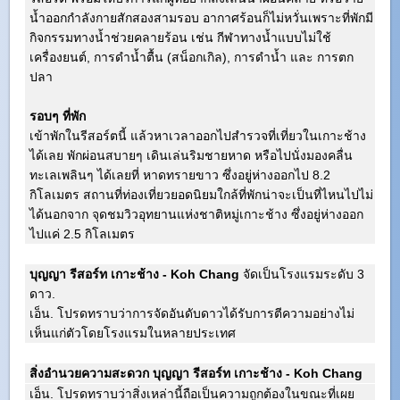
น้ำออกกำลังกายสักสองสามรอบ อากาศร้อนก็ไม่หวั่นเพราะที่พักมี
กิจกรรมทางน้ำช่วยคลายร้อน เช่น กีฬาทางน้ำแบบไม่ใช้
เครื่องยนต์, การดำน้ำตื้น (สน็อกเกิล), การดำน้ำ และ การตก
ปลา
รอบๆ ที่พัก
เข้าพักในรีสอร์ตนี้ แล้วหาเวลาออกไปสำรวจที่เที่ยวในเกาะช้าง
ได้เลย พักผ่อนสบายๆ เดินเล่นริมชายหาด หรือไปนั่งมองคลื่น
ทะเลเพลินๆ ได้เลยที่ หาดทรายขาว ซึ่งอยู่ห่างออกไป 8.2
กิโลเมตร สถานที่ท่องเที่ยวยอดนิยมใกล้ที่พักน่าจะเป็นที่ไหนไปไม่
ได้นอกจาก จุดชมวิวอุทยานแห่งชาติหมู่เกาะช้าง ซึ่งอยู่ห่างออก
ไปแค่ 2.5 กิโลเมตร
บุญญา รีสอร์ท เกาะช้าง - Koh Chang
จัดเป็นโรงแรมระดับ 3
ดาว.
เอ็น. โปรดทราบว่าการจัดอันดับดาวได้รับการตีความอย่างไม่
เห็นแก่ตัวโดยโรงแรมในหลายประเทศ
สิ่งอำนวยความสะดวก บุญญา รีสอร์ท เกาะช้าง - Koh Chang
เอ็น. โปรดทราบว่าสิ่งเหล่านี้ถือเป็นความถูกต้องในขณะที่เผย