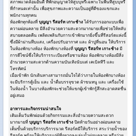
สภาพแวดล้อมอันดี ที่พักอนุญาตให้สูบบุหรี่เฉพาะในพื้นที่สูบบุหรี่
ที่กำหนดเท่านั้น เพื่อสุขภาพและความเป็นอยู่ที่ดีของแขกและ
พนักงานทุกคน
ห้องพักทุกห้องที่
บุญญา รีสอร์ท เกาะช้าง
ได้รับการออกแบบเพื่อ
ความผ่อนคลาย มีสิ่งอำนวยความสะดวกมากมายเพื่อช่วยให้หลับ
สบายตลอดคืน เพลิดเพลินกับการเข้าพักมากยิ่งขึ้นที่รีสอร์ตแห่งนี้
ซึ่งมีผ้าม่านทึบแสง, เครื่องปรับอากาศ และ ผ้าปูที่นอน ให้บริการ
ในห้องพักบางห้อง ห้องพักบางห้องที่
บุญญา รีสอร์ท เกาะช้าง
มี
การดีไซน์ซึ่งให้บริการระเบียงหรือชานห้อง ห้องพักบางห้องมีสิ่ง
อำนวยความสะดวกด้านความบันเทิงนับแต่ เคเบิลทีวี และ
โทรทัศน์
เมื่อเข้าพัก นักเดินทางสามารถมั่นใจได้ว่าภายในห้องพักบางห้อง
จะมีบริการตู้เย็น และ น้ำดื่มบรรจุขวด ผ้าขนหนู และ เครื่องใช้
ในห้องน้ำ ในบางห้องพักจะช่วยให้แขกผู้เข้าพักรู้สึกสะอาดสดชื่น
อยู่เสมอ
อาหารและกิจกรรมน่าสนใจ
เติมเต็มวันพักผ่อนด้วยกิจกรรมและสิ่งอำนวยความสะดวก
มากมายที่
บุญญา รีสอร์ท เกาะช้าง
ปิดท้ายวันอย่างผ่อนคลาย
เต็มขั้นด้วยบริการบริการนวด รีสอร์ตมีให้บริการ สระว่ายน้ำของ
รีสอร์ต พร้อมให้บริการแก่ผู้ที่อยากลงเล่นน้ำผ่อนคลาย หรือว่าย