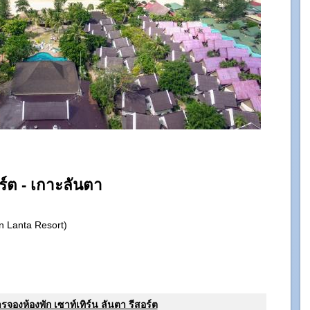
อร์ต - เกาะลันตา
rn Lanta Resort)
องห้องพัก เซาท์เทิร์น ลันตา รีสอร์ต