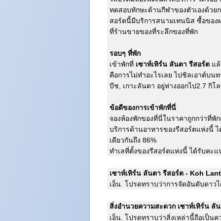
ทดสอบทักษะด้านกีฬาของตัวเองด้วยการเ
สอร์ตนี้มีบริการสนามเทนนิส ซื้อขอ
ที่ร้านขายของที่ระลึกของที่พัก
รอบๆ ที่พัก
เข้าพักที่
เซาท์เทิร์น ลันตา รีสอร์ต
แล้ว
คือการไม่ทำอะไรเลย ไปชิลเอาต์บนทราย
บีช, เกาะลันตา อยู่ห่างออกไป2.7 กิโ
ข้อดีของการเข้าพักที่นี่
จองห้องพักของที่นี่ในราคาถูกกว่าที่พั
บริการด้านอาหารของรีสอร์ตแห่งนี้ ได
เดียวกันถึง 86%
ทำเลที่ตั้งของรีสอร์ตแห่งนี้ ได้รับค
เซาท์เทิร์น ลันตา รีสอร์ต - Koh Lan
เอ็น. โปรดทราบว่าการจัดอันดับดาว
สิ่งอำนวยความสะดวก เซาท์เทิร์น ลัน
เอ็น. โปรดทราบว่าสิ่งเหล่านี้ถือเป็น