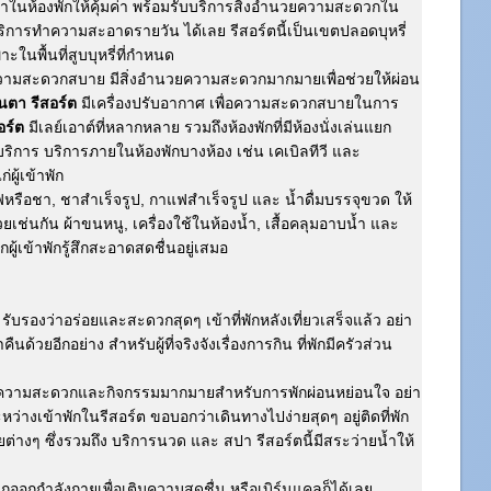
าในห้องพักให้คุ้มค่า พร้อมรับบริการสิ่งอำนวยความสะดวกใน
บริการทำความสะอาดรายวัน ได้เลย รีสอร์ตนี้เป็นเขตปลอดบุหรี่
าะในพื้นที่สูบบุหรี่ที่กำหนด
อความสะดวกสบาย มีสิ่งอำนวยความสะดวกมากมายเพื่อช่วยให้ผ่อน
ันตา รีสอร์ต
มีเครื่องปรับอากาศ เพื่อความสะดวกสบายในการ
อร์ต
มีเลย์เอาต์ที่หลากหลาย รวมถึงห้องพักที่มีห้องนั่งเล่นแยก
ริการ บริการภายในห้องพักบางห้อง เช่น เคเบิลทีวี และ
่ผู้เข้าพัก
กาแฟหรือชา, ชาสำเร็จรูป, กาแฟสำเร็จรูป และ น้ำดื่มบรรจุขวด ให้
วยเช่นกัน ผ้าขนหนู, เครื่องใช้ในห้องน้ำ, เสื้อคลุมอาบน้ำ และ
ู้เข้าพักรู้สึกสะอาดสดชื่นอยู่เสมอ
รับรองว่าอร่อยและสะดวกสุดๆ เข้าที่พักหลังเที่ยวเสร็จแล้ว อย่า
้วยอีกอย่าง สำหรับผู้ที่จริงจังเรื่องการกิน ที่พักมีครัวส่วน
ยความสะดวกและกิจกรรมมากมายสำหรับการพักผ่อนหย่อนใจ อย่า
งเข้าพักในรีสอร์ต ขอบอกว่าเดินทางไปง่ายสุดๆ อยู่ติดที่พัก
ต่างๆ ซึ่งรวมถึง บริการนวด และ สปา รีสอร์ตนี้มีสระว่ายน้ำให้
กออกกำลังกายเพื่อเติมความสดชื่น หรือเบิร์นแคลก็ได้เลย