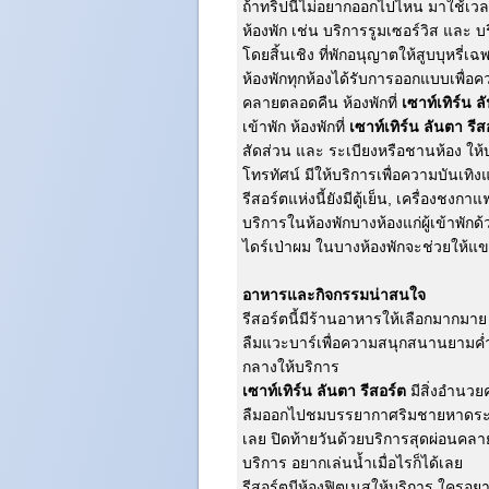
ถ้าทริปนี้ไม่อยากออกไปไหน มาใช้เวล
ห้องพัก เช่น บริการรูมเซอร์วิส และ 
โดยสิ้นเชิง ที่พักอนุญาตให้สูบบุหรี่เฉพ
ห้องพักทุกห้องได้รับการออกแบบเพื่
คลายตลอดคืน ห้องพักที่
เซาท์เทิร์น ล
เข้าพัก ห้องพักที่
เซาท์เทิร์น ลันตา รีส
สัดส่วน และ ระเบียงหรือชานห้อง ให้บ
โทรทัศน์ มีให้บริการเพื่อความบันเทิงแก
รีสอร์ตแห่งนี้ยังมีตู้เย็น, เครื่องชง
บริการในห้องพักบางห้องแก่ผู้เข้าพักด้
ไดร์เป่าผม ในบางห้องพักจะช่วยให้แขกผ
อาหารและกิจกรรมน่าสนใจ
รีสอร์ตนี้มีร้านอาหารให้เลือกมากมาย 
ลืมแวะบาร์เพื่อความสนุกสนานยามค่ำคืนด
กลางให้บริการ
เซาท์เทิร์น ลันตา รีสอร์ต
มีสิ่งอำนว
ลืมออกไปชมบรรยากาศริมชายหาดระหว่า
เลย ปิดท้ายวันด้วยบริการสุดผ่อนคลาย
บริการ อยากเล่นน้ำเมื่อไรก็ได้เลย
รีสอร์ตมีห้องฟิตเนสให้บริการ ใครอยา