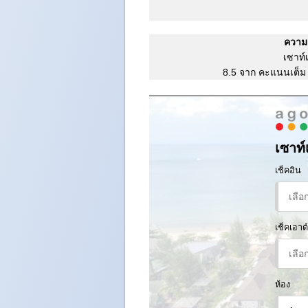
ความค
เซาท์
8.5 จาก คะแนนเต็ม
เซาท์
เช็คอิน
เช็คเอาต์
ห้อง