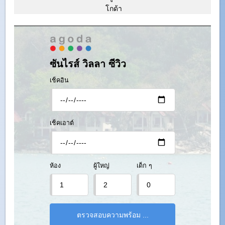
โกด้า
ซันไรส์ วิลลา ซีวิว
เช็คอิน
เช็คเอาต์
ห้อง
ผู้ใหญ่
เด็ก ๆ