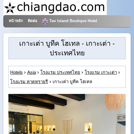
หน้าหลัก
ติดต่อ
Tao Island Boutique Hotel
โรงแรมและการท่องเที่ยว
เกาะเต่า บูทีค โฮเทล
- เกาะเต่า -
ประเทศไทย
Hotels
Asia
โรงแรม ประเทศไทย
โรงแรม เกาะเต่า
โรงแรม หาดทรายรี
เกาะเต่า บูทีค โฮเทล