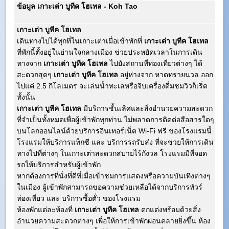
ข้อมูล เกาะเต่า บูทีค โฮเทล - Koh Tao
เกาะเต่า บูทีค โฮเทล
เดินทางไปได้ทุกที่ในเกาะเต่าเมื่อเข้าพักที่
เกาะเต่า บูทีค โฮเทล
ที่พักนี้ตั้งอยู่ในย่านใจกลางเมือง ช่วยประหยัดเวลาในการเดิน
ทางจาก
เกาะเต่า บูทีค โฮเทล
ไปยังสถานที่ท่องเที่ยวต่างๆ ได้
สะดวกสุดๆ
เกาะเต่า บูทีค โฮเทล
อยู่ห่างจาก หาดทรายนวล ออก
ไปแค่ 2.5 กิโลเมตร จะเล่นน้ำทะเลหรือจิบเครื่องดื่มชมวิวก็เริ่ด
ทั้งนั้น
เกาะเต่า บูทีค โฮเทล
มีบริการชั้นเลิศและสิ่งอำนวยความสะดวก
ที่จำเป็นทั้งหมดเพื่อผู้เข้าพักทุกท่าน ไม่พลาดการติดต่อสือสารใดๆ
บนโลกออนไลน์ด้วยบริการอินเทอร์เน็ต Wi-Fi ฟรี ของโรงแรมนี้
โรงแรมให้บริการแท็กซี และ บริการรถรับส่ง ที่จะช่วยให้การเดิน
ทางไปที่ต่างๆ ในเกาะเต่าสะดวกสบายไร้กังวล โรงแรมมีที่จอด
รถให้บริการสำหรับผู้เข้าพัก
หากต้องการที่นั่งที่ดีที่เมื่อเข้าชมการแสดงหรือความบันเทิงต่างๆ
ในเมือง ผู้เข้าพักสามารถขอความช่วยเหลือได้จากบริการทัวร์
ท่องเที่ยว และ บริการซื้อตั๋ว ของโรงแรม
ห้องพักแต่ละห้องที่
เกาะเต่า บูทีค โฮเทล
ตกแต่งพร้อมด้วยสิ่ง
อำนวยความสะดวกต่างๆ เพื่อให้การเข้าพักผ่อนคลายยิ่งขึ้น ห้อง