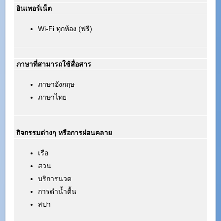
อินเทอร์เน็ต
Wi-Fi ทุกห้อง (ฟรี)
ภาษาที่สามารถใช้สื่อสาร
ภาษาอังกฤษ
ภาษาไทย
กิจกรรมต่างๆ หรือการผ่อนคลาย
เรือ
สวน
บริการนวด
การดำน้ำตื้น
สปา