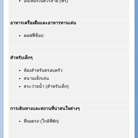
อินเทอร์เน็ตไร้สาย (ฟรี)
อาหารเครื่องดื่มและอาหารทานเล่น
คอฟฟี่ช็อป
สำหรับเด็กๆ
ห้องสำหรับครอบครัว
สนามเด็กเล่น
สระว่ายน้ำ (สำหรับเด็ก)
การเดินทางและสถานที่น่าสนใจต่างๆ
ที่จอดรถ (ใกล้ที่พัก)