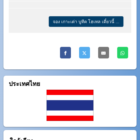
จอง เกาะเต่า บูทีค โฮเทล เดี๋ยวนี้ ...
ประเทศไทย