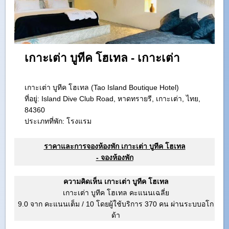
เกาะเต่า บูทีค โฮเทล - เกาะเต่า
เกาะเต่า บูทีค โฮเทล (Tao Island Boutique Hotel)
ที่อยู่:
Island Dive Club Road, หาดทรายรี, เกาะเต่า, ไทย,
84360
ประเภทที่พัก: โรงแรม
ราคาและการจองห้องพัก เกาะเต่า บูทีค โฮเทล
- จองห้องพัก
ความคิดเห็น เกาะเต่า บูทีค โฮเทล
เกาะเต่า บูทีค โฮเทล คะแนนเฉลี่ย
9.0 จาก คะแนนเต็ม
/
10
โดยผู้ใช้บริการ
370
คน ผ่านระบบอโก
ด้า