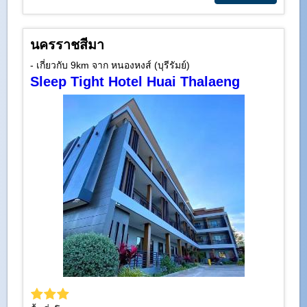
นครราชสีมา
- เกี่ยวกับ 9km จาก หนองหงส์ (บุรีรัมย์)
Sleep Tight Hotel Huai Thalaeng