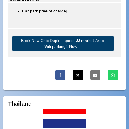
Car park [free of charge]
Book New Chic Duplex space-JJ market-Aree-
Wifi,parking1 Now ...
Thailand