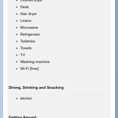
Desk
Hair dryer
Linens
Microwave
Refrigerator
Toiletries
Towels
TV
Washing machine
Wi-Fi [free]
Dining, Drinking and Snacking
kitchen
Getting Around