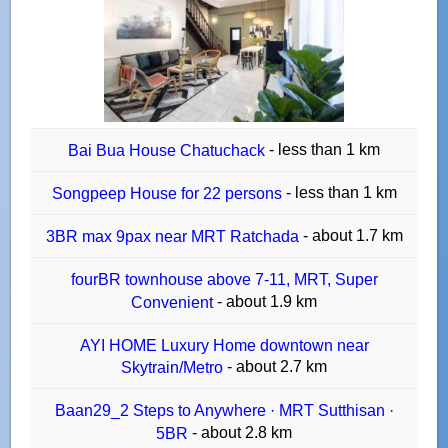
- less than 1 km
Bai Bua House Chatuchack
- less than 1 km
Songpeep House for 22 persons
- about 1.7 km
3BR max 9pax near MRT Ratchada
fourBR townhouse above 7-11, MRT, Super
- about 1.9 km
Convenient
AYI HOME Luxury Home downtown near
- about 2.7 km
Skytrain/Metro
Baan29_2 Steps to Anywhere · MRT Sutthisan ·
- about 2.8 km
5BR