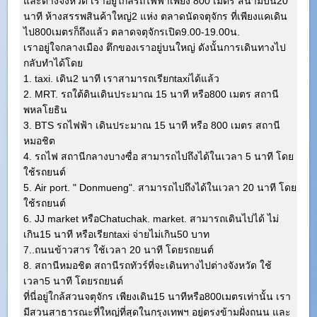
และต่างจังหวัด เราอยู่ใกล้รถไฟฟ้าเพียง 800 เมตร สนามบิน20
นาที ห้างสรรพสินค้าใหญ่2 แห่ง ตลาดนัดจตุจักร ที่เพียงแคเดิน
ไป800เมตรก็ถึงแล้ว ตลาดจตุจักรเปิด9.00-19.00น.
เราอยู่ใจกลางเมือง ตึกของเราอยู่บนใหญ่ ดังนั้นการเดินทางไป
กลับทำได้โดย
1. taxi. เดิน2 นาที เราสามารถเรียกtaxiได้แล้ว
2. MRT. รถใต้ดินเดินประมาณ 15 นาที หรือ800 เมตร สถานี
พหลโยธิน
3. BTS รถไฟฟ้า เดินประมาณ 15 นาที หรือ 800 เมตร สถานี
หมอชิต
4. รถไฟ สถานีกลางบางซื่อ สามารถไปถึงได้ในเวลา 5 นาที โดย
ใช้รถยนต์
5. Air port. " Donmueng". สามารถไปถึงได้ในเวลา 20 นาที โดย
ใช้รถยนต์
6. JJ market หรือChatuchak. market. สามารถเดินไปได้ ไม่
เกิน15 นาที หรือเรียกtaxi จ่ายไม่เกิน50 บาท
7..ถนนข้าวสาร ใช้เวลา 20 นาที โดยรถยนต์
8. สถานีหมอชิต สถานีรถทัวร์ที่จะเดินทางไปต่างจังหวัด ใช้
เวลา5 นาที โดยรถยนต์
ที่นี่อยู่ใกล้สวนจตุจักร เพียงเดิน15 นาทีหรือ800เมตรเท่านั้น เรา
มีสวนสาธารณะที่ใหญ่ที่สุดในกรุงเทพฯ อยู่ตรงข้ามฝั่งถนน และ