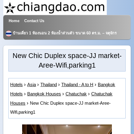
Home
Contact Us
Hotels & Travel
บ้านเดี่ยว 1 ห้องนอน 2 ห้องน้ำส่วนตัว ขนาด 60 ตร.ม. – จตุจักร
New Chic Duplex space-JJ market-
Aree-Wifi,parking1
Hotels
Asia
Thailand
Thailand - A to H
Bangkok
Hotels
Bangkok Houses
Chatuchak
Chatuchak
Houses
New Chic Duplex space-JJ market-Aree-
Wifi,parking1