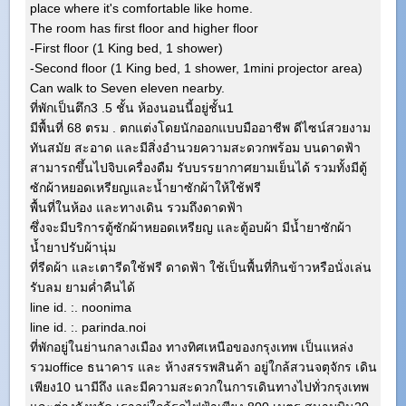
place where it's comfortable like home.
The room has first floor and higher floor
-First floor (1 King bed, 1 shower)
-Second floor (1 King bed, 1 shower, 1mini projector area)
Can walk to Seven eleven nearby.
ที่พักเป็นตึก3 .5 ชั้น ห้องนอนนี้อยู่ชั้น1
มีพื้นที่ 68 ตรม . ตกแต่งโดยนักออกแบบมืออาชีพ ดีไซน์สวยงาม
ทันสมัย สะอาด และมีสิ่งอำนวยความสะดวกพร้อม บนดาดฟ้า
สามารถขึ้นไปจิบเครื่องดืม รับบรรยากาศยามเย็นได้ รวมทั้งมีตู้
ซักผ้าหยอดเหรียญและน้ำยาซักผ้าให้ใช้ฟรี
พื้นที่ในห้อง และทางเดิน รวมถึงดาดฟ้า
ซึ่งจะมีบริการตู้ซักผ้าหยอดเหรียญ และตู้อบผ้า มีน้ำยาซักผ้า
น้ำยาปรับผ้านุ่ม
ที่รีดผ้า และเตารีดใช้ฟรี ดาดฟ้า ใช้เป็นพื้นที่กินข้าวหรือนั่งเล่น
รับลม ยามค่ำคืนได้
line id. :. noonima
line id. :. parinda.noi
ที่พักอยู่ในย่านกลางเมือง ทางทิศเหนือของกรุงเทพ เป็นแหล่ง
รวมoffice ธนาคาร และ ห้างสรรพสินค้า อยู่ใกล้สวนจตุจักร เดิน
เพียง10 นามีถึง และมีความสะดวกในการเดินทางไปทั่วกรุงเทพ